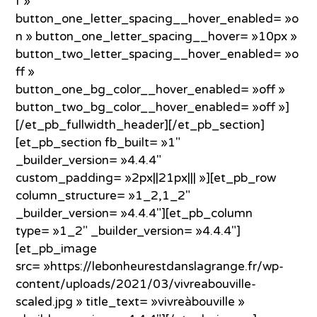
f »
button_one_letter_spacing__hover_enabled= »o
n » button_one_letter_spacing__hover= »10px »
button_two_letter_spacing__hover_enabled= »o
ff »
button_one_bg_color__hover_enabled= »off »
button_two_bg_color__hover_enabled= »off »]
[/et_pb_fullwidth_header][/et_pb_section]
[et_pb_section fb_built= »1″
_builder_version= »4.4.4″
custom_padding= »2px||21px||| »][et_pb_row
column_structure= »1_2,1_2″
_builder_version= »4.4.4″][et_pb_column
type= »1_2″ _builder_version= »4.4.4″]
[et_pb_image
src= »https://lebonheurestdanslagrange.fr/wp-
content/uploads/2021/03/vivreabouville-
scaled.jpg » title_text= »vivreàbouville »