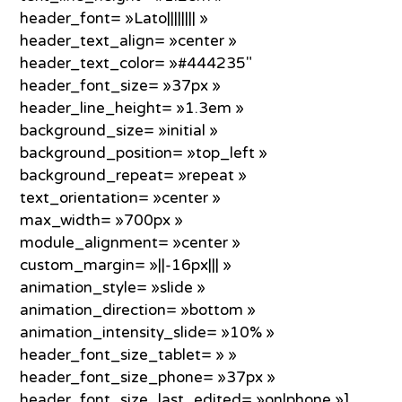
header_font= »Lato|||||||| »
header_text_align= »center »
header_text_color= »#444235″
header_font_size= »37px »
header_line_height= »1.3em »
background_size= »initial »
background_position= »top_left »
background_repeat= »repeat »
text_orientation= »center »
max_width= »700px »
module_alignment= »center »
custom_margin= »||-16px||| »
animation_style= »slide »
animation_direction= »bottom »
animation_intensity_slide= »10% »
header_font_size_tablet= » »
header_font_size_phone= »37px »
header_font_size_last_edited= »on|phone »]