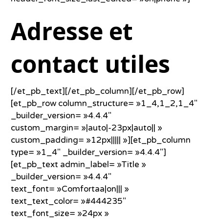
Adresse et
contact utiles
[/et_pb_text][/et_pb_column][/et_pb_row]
[et_pb_row column_structure= »1_4,1_2,1_4″
_builder_version= »4.4.4″
custom_margin= »|auto|-23px|auto|| »
custom_padding= »12px||||| »][et_pb_column
type= »1_4″ _builder_version= »4.4.4″]
[et_pb_text admin_label= »Title »
_builder_version= »4.4.4″
text_font= »Comfortaa|on||| »
text_text_color= »#444235″
text_font_size= »24px »