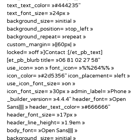
text_text_color= »#444235″
text_font_size= »24px »
background_size= »initial »
background_position= »top_left »
background_repeat= »repeat »
custom_margin= »||60px| »
locked= »off »]Contact :[/et_pb_text]
[et_pb_blurb title= »06 81 02 27 58″
use_icon= »on » font_icon= »%%264%% »
icon_color= »#2d5356″ icon_placement= »left »
use_icon_font_size= »on »
icon_font_size= »30px » admin_label= »Phone »
_builder_version= »4.4.4″ header_font= »Open
Sans|||| » header_text_color= »#666666″
header_font_size= »17px »
header_line_height= »1.9em »
body_font= »Open Sans|||| »
background_size= »initial »