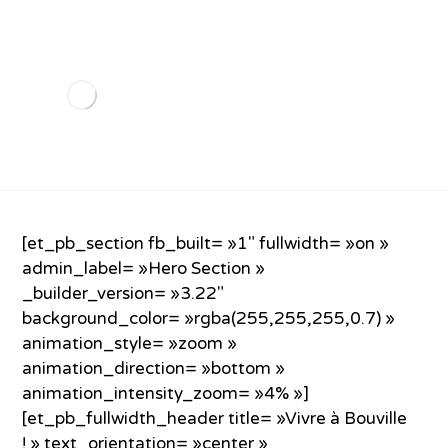
[et_pb_section fb_built= »1″ fullwidth= »on »
admin_label= »Hero Section »
_builder_version= »3.22″
background_color= »rgba(255,255,255,0.7) »
animation_style= »zoom »
animation_direction= »bottom »
animation_intensity_zoom= »4% »]
[et_pb_fullwidth_header title= »Vivre à Bouville
! » text_orientation= »center »