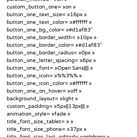
custom_button_one= »on »
button_one_text_size= »16px »
button_one_text_color= »#ffffff »
button_one_bg_color= »#d1af83″
button_one_border_width= »10px »
button_one_border_color= »#d1af83″
button_one_border_radius= »0px »
button_one_letter_spacing= »6px »
button_one_font= »Open Sans|||| »
button_one_icon= »%%3%% »
button_one_icon_color= »#ffffff »
button_one_on_hover= »off »
background_layout= »light »
custom_padding= »5px||13px||| »
animation_style= »fade »
title_font_size_tablet= » »
title_font_size_phone= »37px »
title_font_size_last_edited= »on|phone »