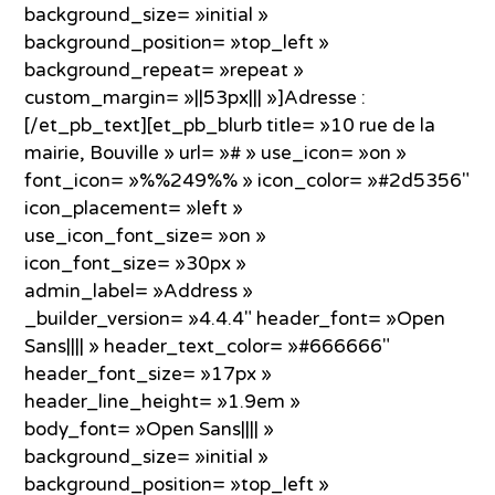
background_size= »initial »
background_position= »top_left »
background_repeat= »repeat »
custom_margin= »||53px||| »]Adresse :
[/et_pb_text][et_pb_blurb title= »10 rue de la
mairie, Bouville » url= »# » use_icon= »on »
font_icon= »%%249%% » icon_color= »#2d5356″
icon_placement= »left »
use_icon_font_size= »on »
icon_font_size= »30px »
admin_label= »Address »
_builder_version= »4.4.4″ header_font= »Open
Sans|||| » header_text_color= »#666666″
header_font_size= »17px »
header_line_height= »1.9em »
body_font= »Open Sans|||| »
background_size= »initial »
background_position= »top_left »