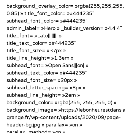
background_overlay_color= »rgba(255,255,255,
0.85) » title_font_color= »#444235″
subhead_font_color= »#444235″
admin_label= »Hero » _builder_version= »4.4.4″
title_font= »Lato|||||||| »
title_text_color= »#444235″
title_font_size= »37px »
title_line_height= »1.3em »
subhead_font= »Open Sans|||on| »
subhead_text_color= »#444235″
subhead_font_size= »20px »
subhead_letter_spacing= »8px »
subhead_line_height= »2em »
background_color= »rgba(255, 255, 255, 0) »
background_image= »https://lebonheurestdansla
grange.fr/wp-content/uploads/2020/09/page-
header-bg.jpg » parallax= »on »
parallax_method= »on »