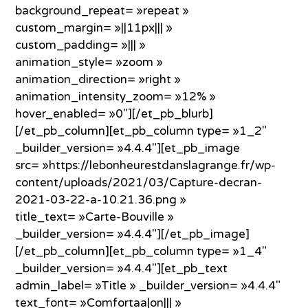
background_repeat= »repeat »
custom_margin= »||11px||| »
custom_padding= »||| »
animation_style= »zoom »
animation_direction= »right »
animation_intensity_zoom= »12% »
hover_enabled= »0″][/et_pb_blurb]
[/et_pb_column][et_pb_column type= »1_2″
_builder_version= »4.4.4″][et_pb_image
src= »https://lebonheurestdanslagrange.fr/wp-
content/uploads/2021/03/Capture-decran-
2021-03-22-a-10.21.36.png »
title_text= »Carte-Bouville »
_builder_version= »4.4.4″][/et_pb_image]
[/et_pb_column][et_pb_column type= »1_4″
_builder_version= »4.4.4″][et_pb_text
admin_label= »Title » _builder_version= »4.4.4″
text_font= »Comfortaa|on||| »