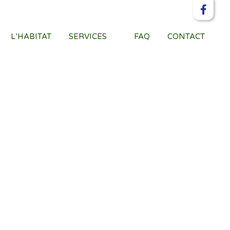
L’HABITAT
SERVICES
FAQ
CONTACT
que de solutions intermédiaires lorsque nos aînés
é de rester chez eux.
nt un choix très limité et bien souvent, elles n’ont