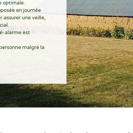
e optimale.
oposée en journée
 assurer une veille,
ial.
é-alarme est
personne malgré la