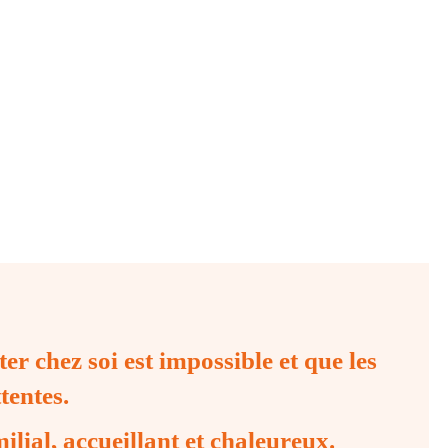
r une structure telle que celles proposées.
qu’est né Le bonheur est dans la grange !
er chez soi est impossible et que les
tentes.
ilial, accueillant et chaleureux.