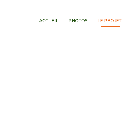
ACCUEIL
PHOTOS
LE PROJET
Mon constat
J’ai constaté un man
sont dans l’incapacit
Les personnes âgées o